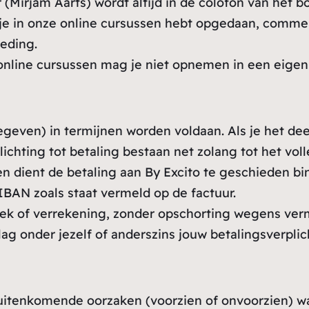
(Mirjam Aarts) wordt altijd in de colofon van het b
 je in onze online cursussen hebt opgedaan, commerc
eding.
online cursussen mag je niet opnemen in een eigen
egeven) in termijnen worden voldaan. Als je het dee
ichting tot betaling bestaan net zolang tot het vol
en dient de betaling aan By Excito te geschieden b
BAN zoals staat vermeld op de factuur.
trek of verrekening, zonder opschorting wegens ve
lag onder jezelf of anderszins jouw betalingsverpli
 buitenkomende oorzaken (voorzien of onvoorzien) 